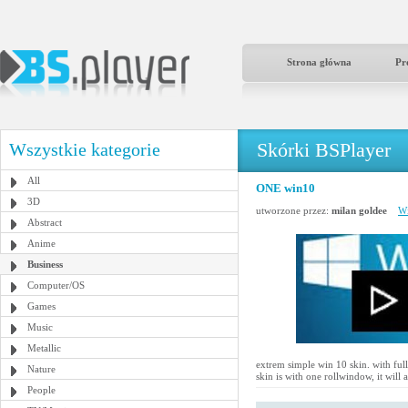
Strona główna
Pr
Skórki BSPlayer
Wszystkie kategorie
All
ONE win10
3D
utworzone przez:
milan goldee
Wi
Abstract
Anime
Business
Computer/OS
Games
Music
Metallic
extrem simple win 10 skin. with full
Nature
skin is with one rollwindow, it will
People