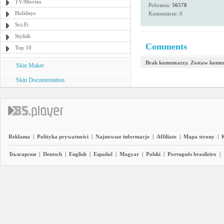
TV/Movies
Pobrania:
56578
Holidays
Komentarze: 0
Sci-Fi
Stylish
Comments
Top 10
Brak komentarzy. Zostaw komen
Skin Maker
Skin Documentation
Reklama
|
Polityka prywatności
|
Najnowsze informacje
|
Affiliate
|
Mapa strony
|
Български
|
Deutsch
|
English
|
Español
|
Magyar
|
Polski
|
Português brasileiro
|