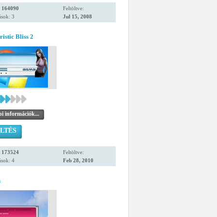
:
164090
Feltöltve:
sok: 3
Jul 15, 2008
istic Bliss 2
i információk...
LTÉS
:
173524
Feltöltve:
sok: 4
Feb 28, 2010
n