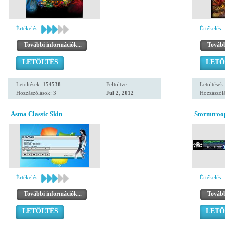
Értékelés:
Értékelés:
További információk...
Tovább
LETÖLTÉS
LETÖ
Letöltések:
154538
Feltöltve:
Letöltések
Hozzászólások: 3
Jul 2, 2012
Hozzászólá
Asma Classic Skin
Stormtroop
Értékelés:
Értékelés:
További információk...
Tovább
LETÖLTÉS
LETÖ