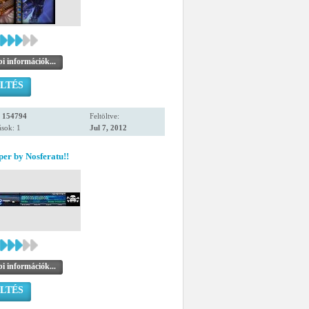
i információk...
LTÉS
:
154794
Feltöltve:
sok: 1
Jul 7, 2012
er by Nosferatu!!
i információk...
LTÉS