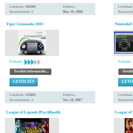
Letöltések:
116369
Feltöltve:
Letöltések
Hozzászólások: 0
May 10, 2006
Hozzászólá
Tiger Gizmondo 2005
NintendoF
Értékelés:
Értékelés:
További információk...
Tovább
LETÖLTÉS
LETÖ
Letöltések:
135663
Feltöltve:
Letöltések
Hozzászólások: 3
Nov 24, 2007
Hozzászólá
League of Legends [Psych0path]
League of 