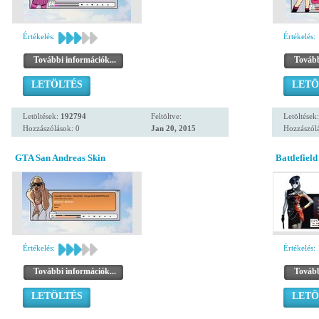
Értékelés:
Értékelés:
További információk...
Tovább
LETÖLTÉS
LETÖ
Letöltések:
192794
Feltöltve:
Letöltések
Hozzászólások: 0
Jan 20, 2015
Hozzászólá
GTA San Andreas Skin
Battlefield
Értékelés:
Értékelés:
További információk...
Tovább
LETÖLTÉS
LETÖ