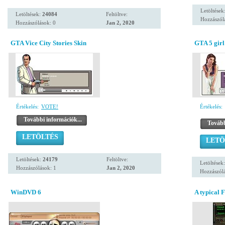
Letöltések
Letöltések:
24084
Feltöltve:
Hozzászól
Hozzászólások: 0
Jan 2, 2020
GTA Vice City Stories Skin
GTA 5 girl
Értékelés:
VOTE!
Értékelés:
További információk...
Tovább
LETÖLTÉS
LETÖ
Letöltések:
24179
Feltöltve:
Letöltések
Hozzászólások: 1
Jan 2, 2020
Hozzászólá
WinDVD 6
A typical 