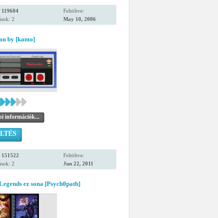
:
119604
Feltöltve:
sok: 2
May 10, 2006
an by [kamo]
i információk...
LTÉS
:
151522
Feltöltve:
sok: 2
Jun 22, 2011
Legends ez sona [Psych0path]