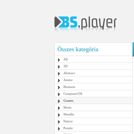
Összes kategória
All
3D
Abstract
Anime
Business
Computer/OS
Games
Music
Metallic
Nature
People