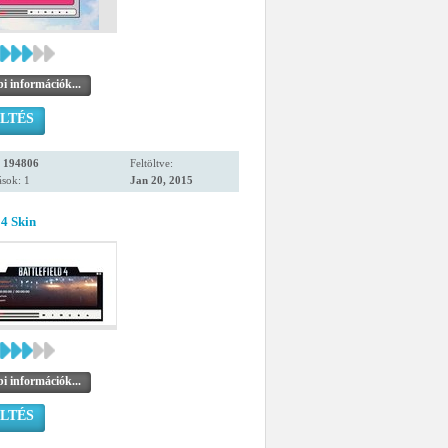
i információk...
LTÉS
:
194806
Feltöltve:
sok: 1
Jan 20, 2015
 4 Skin
i információk...
LTÉS