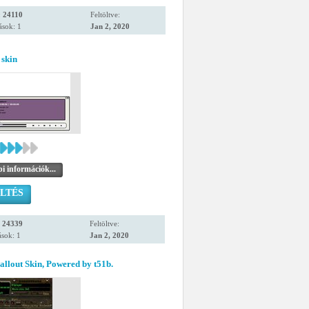
:
24110
Feltöltve:
ások: 1
Jan 2, 2020
 skin
i információk...
LTÉS
:
24339
Feltöltve:
sok: 1
Jan 2, 2020
Fallout Skin, Powered by t51b.