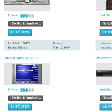
Értékelés:
Értékelés:
További információk...
Tovább
LETÖLTÉS
LETÖ
Letöltések:
100179
Feltöltve:
Letöltések
Hozzászólások: 1
May 10, 2006
Hozzászólá
MediaCenter for BS 1.0
PowerMacL
Értékelés:
Értékelés:
További információk...
Tovább
LETÖLTÉS
LETÖ