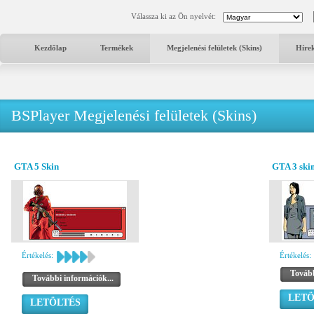
Válassza ki az Ön nyelvét:
Kezdőlap
Termékek
Megjelenési felületek (Skins)
Híre
BSPlayer Megjelenési felületek (Skins)
GTA 5 Skin
GTA 3 ski
Értékelés:
Értékelés:
Tovább
További információk...
LETÖ
LETÖLTÉS