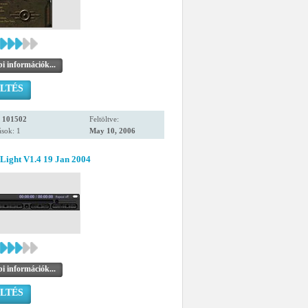
i információk...
LTÉS
:
101502
Feltöltve:
sok: 1
May 10, 2006
ight V1.4 19 Jan 2004
i információk...
LTÉS