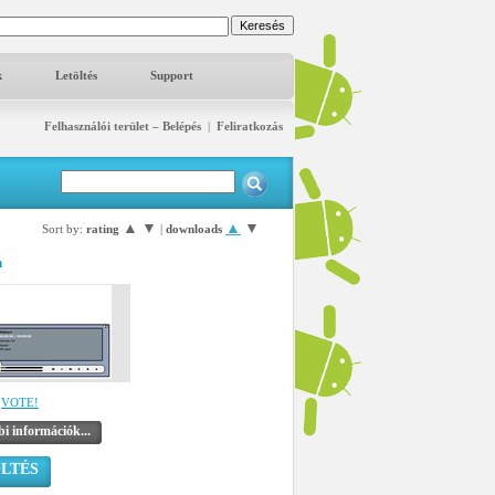
k
Letöltés
Support
Felhasználói terület – Belépés
|
Feliratkozás
▲
▼
▲
▼
Sort by:
rating
|
downloads
n
VOTE!
i információk...
LTÉS