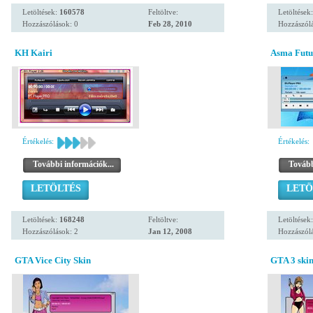
Letöltések:
160578
Feltöltve:
Letöltések
Hozzászólások: 0
Feb 28, 2010
Hozzászólá
KH Kairi
Asma Futur
Értékelés:
Értékelés:
További információk...
Tovább
LETÖLTÉS
LETÖ
Letöltések:
168248
Feltöltve:
Letöltések
Hozzászólások: 2
Jan 12, 2008
Hozzászólá
GTA Vice City Skin
GTA 3 ski