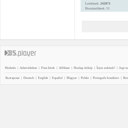
Letöltések:
242071
Hozzászólások: 11
Hirdetés
|
Adatvédelem
|
Friss hírek
|
Affiliate
|
Honlap térkép
|
Írjon nekünk!
|
Jogi t
Български
|
Deutsch
|
English
|
Español
|
Magyar
|
Polski
|
Português brasileiro
|
Ro