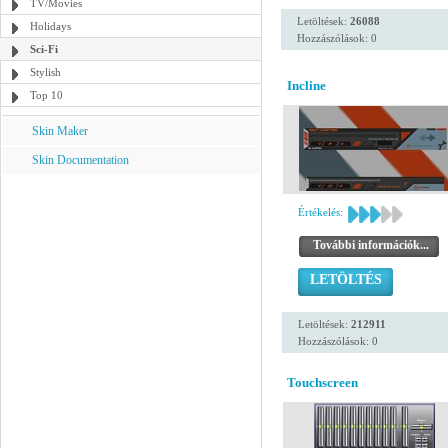
TV/Movies
Letöltések:
26088
Holidays
Hozzászólások: 0
Sci-Fi
Stylish
Incline
Top 10
Skin Maker
Skin Documentation
Értékelés:
További információk...
LETÖLTÉS
Letöltések:
212911
Hozzászólások: 0
Touchscreen