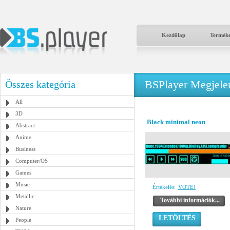
Kezdőlap
Termék
BSPlayer Megjelené
Összes kategória
All
3D
Black minimal neon
Abstract
Anime
Business
Computer/OS
Games
Music
Értékelés:
VOTE!
Metallic
További információk...
Nature
LETÖLTÉS
People