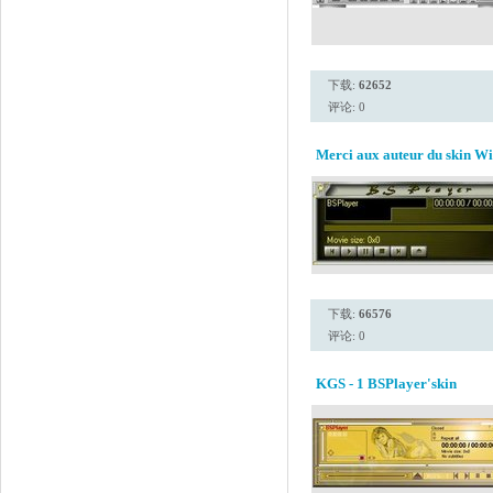
下载:
62652
评论: 0
Merci aux auteur du skin W
下载:
66576
评论: 0
KGS - 1 BSPlayer'skin