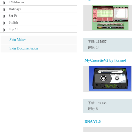
TV/Movies
Holidays
Sci-Fi
Stylish
Top 10
Skin Maker
下载:
165957
评论: 14
Skin Documentation
MyCassetteV2 by [kamo]
下载:
159135
评论: 5
DNA V1.0