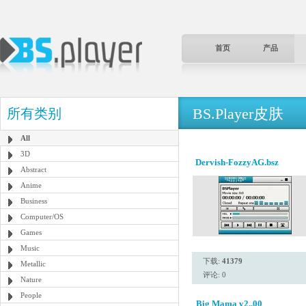
首页
产品
BS.Player皮肤
所有类别
All
3D
Dervish-FozzyAG.bsz
Abstract
Anime
Business
Computer/OS
Games
Music
下载:
41379
Metallic
评论: 0
Nature
People
Big Mama v2..00