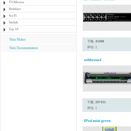
TV/Movies
Holidays
Sci-Fi
Stylish
Top 10
Skin Maker
下载:
43498
评论: 2
Skin Documentation
softbrauz4
下载:
207431
评论: 1
IPod mini green