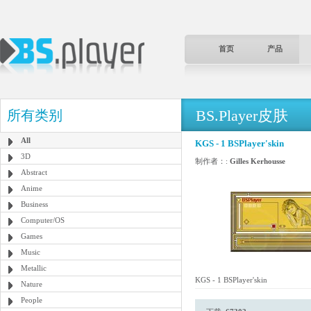
首页
产品
BS.Player皮肤
所有类别
All
KGS - 1 BSPlayer'skin
3D
制作者：:
Gilles Kerhousse
Abstract
Anime
Business
Computer/OS
Games
Music
Metallic
KGS - 1 BSPlayer'skin
Nature
People