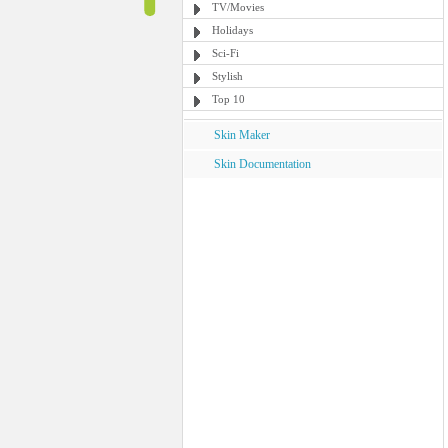
TV/Movies
Holidays
Sci-Fi
Stylish
Top 10
Skin Maker
Skin Documentation