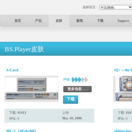
选择语言:
首页
产品
皮肤
新闻
下载
Support
BS.Player皮肤
A-Card
iQ+ :: the 
评级:
更多信息……
下载
下载:
41413
上传:
下载:
414
May 10, 2006
评论: 0
评论: 0
MC-2_14Feb2005
philips.bsz