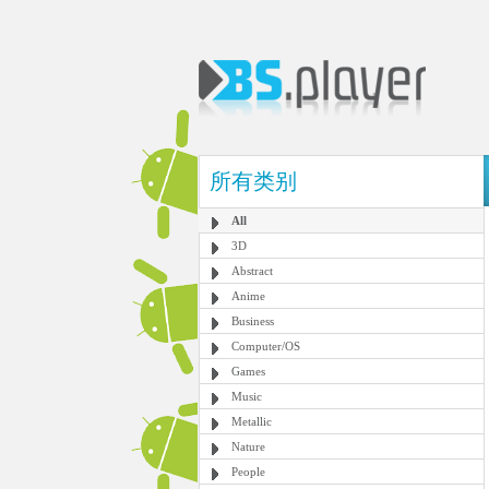
所有类别
All
3D
Abstract
Anime
Business
Computer/OS
Games
Music
Metallic
Nature
People