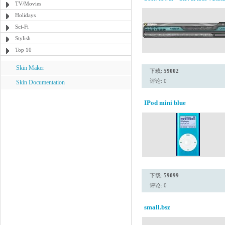
TV/Movies
Holidays
Sci-Fi
Stylish
Top 10
Skin Maker
下载:
59002
评论: 0
Skin Documentation
IPod mini blue
下载:
59099
评论: 0
small.bsz