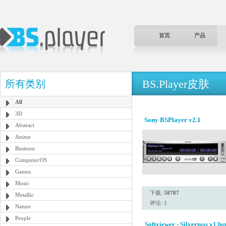
首页
产品
BS.Player皮肤
所有类别
All
3D
Sony BSPlayer v2.1
Abstract
Anime
Business
Computer/OS
Games
Music
下载:
58787
Metallic
评论: 1
Nature
People
Softviewer - Silvertoss v1.bs