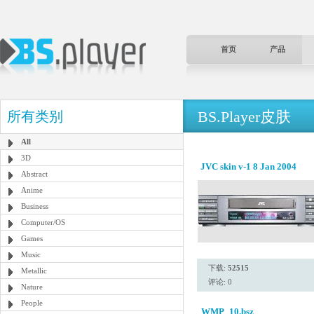
首页
产品
BS.Player皮肤
所有类别
All
3D
JVC skin v-1 8 Jan 2004
Abstract
Anime
Business
Computer/OS
Games
Music
下载:
52515
Metallic
评论: 0
Nature
People
WMP_10.bsz