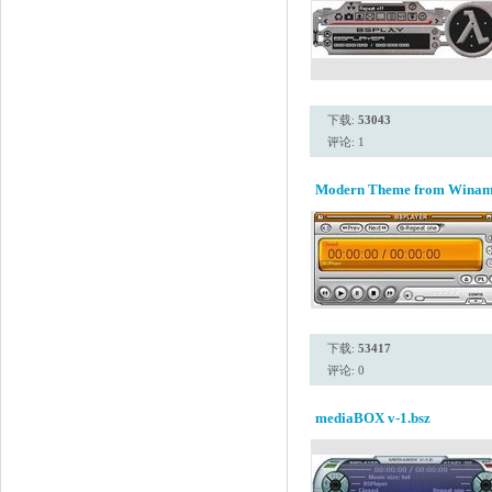
下载:
53043
评论: 1
Modern Theme from Winamp 
下载:
53417
评论: 0
mediaBOX v-1.bsz