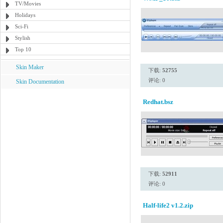
TV/Movies
Holidays
Sci-Fi
Stylish
Top 10
Skin Maker
下载:
52755
评论: 0
Skin Documentation
Redhat.bsz
下载:
52911
评论: 0
Half-life2 v1.2.zip