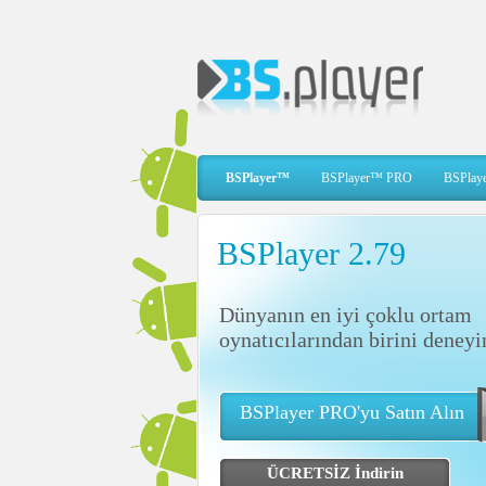
BSPlayer™
BSPlayer™ PRO
BSPlaye
BSPlayer 2.79
Dünyanın en iyi çoklu ortam
oynatıcılarından birini deneyi
BSPlayer PRO'yu Satın Alın
ÜCRETSİZ İndirin