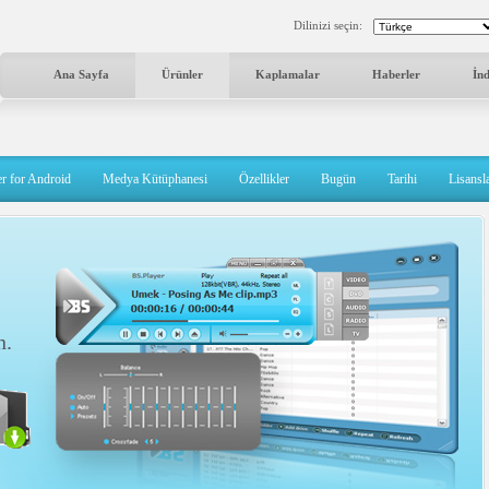
Dilinizi seçin:
Ana Sayfa
Ürünler
Kaplamalar
Haberler
İn
r for Android
Medya Kütüphanesi
Özellikler
Bugün
Tarihi
Lisans
n.