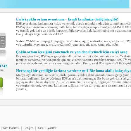
En iyi çoklu ortam oynatıcısı – kendi kendinize dediğiniz gibi!
BSPlayer daima kullanması kolay ve teknik olarak mümkün olduğunca mükemmeldir. 
BSPlayer en azından kocaman, hatta basit bir avantaja sahip – Basitçe ÇALIŞIYOR! 
ve üstelik çok daha az düşük kapasiteli bilgisayarlar hala kaliteli görüntü oynatmanı
Hangi dosya biçimlerini destekler?
Video
: WebM, avi, mpeg 1, mpeg 2, xvid, 3ivx, ogm, matroska, mkv, asf, wmv, D
vob...
Audio
: wav, mpa, mp1, mp2, mp3, ogg, aac, aif, ram, wma, pls, m3u ...
Çoklu ortam içeriğini yönetmek ve yeniden üretmek için en iyi araç
Başlangıçtan beri, BSPlayer gerçekten dünyadaki en iyi video oynatıcı oldu. Yeni sü
içeriğini oynatmak ve yönetmek için en iyi aracı yapmak istedik: görüntü, ses, TV ve
podcast ve webcast, ve canlı yayın uygulamaları. Bunu, yeni BSPlayer 2.79 ile yap
TSİZ
rin
Herhangi bir yeniliğin farkına vardınız mı? Biz buna akıllı bakış diy
Medya oynatıcısının kalitesinin, süslü görünüşünden daha önemli olması gerçeğinin 
bilhassa kullanımı kolay görünen BSPlayer'ı bakıyorsunuz. Biz buna çok daha sıkça k
sağlayan akıllı bakış diyoruz. Kullanıcılarımızın fikirleriyle, bilgisayar düşkünlerind
ve sezgisel ücretsiz oynatıcı kullanımı sağlayan ve bu tür uygulama tasarımlarında y
yarattık.
|
Site Haritası
|
İletişim
|
Yasal Uyarılar