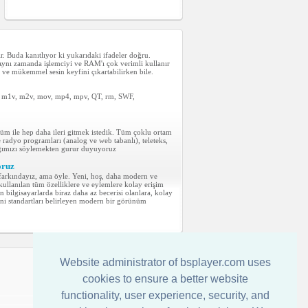
Buda kanıtlıyor ki yukarıdaki ifadeler doğru.
Aynı zamanda işlemciyi ve RAM'ı çok verimli kullanır
n ve mükemmel sesin keyfini çıkartabilirken bile.
V, m1v, m2v, mov, mp4, mpv, QT, rm, SWF,
rüm ile hep daha ileri gitmek istedik. Tüm çoklu ortam
 radyo programları (analog ve web tabanlı), teleteks,
tığımızı söylemekten gurur duyuyoruz
oruz
farkındayız, ama öyle. Yeni, hoş, daha modern ve
ullanılan tüm özelliklere ve eylemlere kolay erişim
en bilgisayarlarda biraz daha az becerisi olanlara, kolay
eni standartları belirleyen modern bir görünüm
Website administrator of bsplayer.com uses
İletişim
cookies to ensure a better website
functionality, user experience, security, and