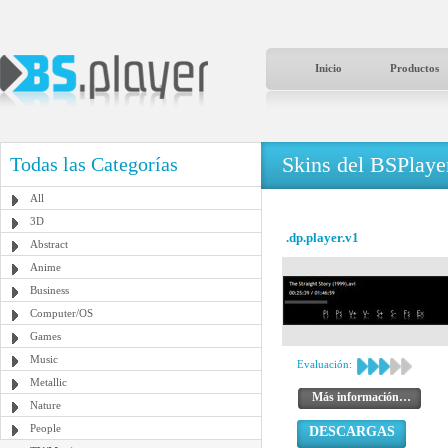
Inicio
Productos
Skins del BSPlaye
Todas las Categorías
All
3D
.dp.player.v1
Abstract
Anime
Business
Computer/OS
Games
Music
Evaluación:
Metallic
Más información…
Nature
People
DESCARGAS