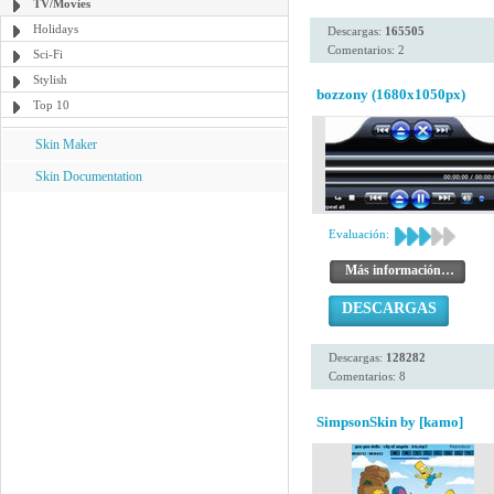
TV/Movies
Holidays
Descargas:
165505
Comentarios: 2
Sci-Fi
Stylish
bozzony (1680x1050px)
Top 10
Skin Maker
Skin Documentation
Evaluación:
Más información…
DESCARGAS
Descargas:
128282
Comentarios: 8
SimpsonSkin by [kamo]