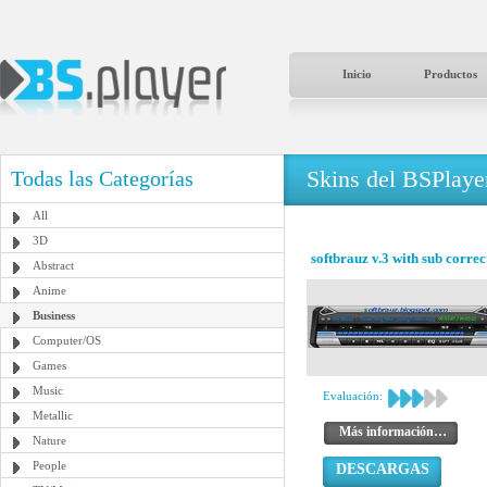
Inicio
Productos
Skins del BSPlaye
Todas las Categorías
All
3D
softbrauz v.3 with sub correc
Abstract
Anime
Business
Computer/OS
Games
Music
Evaluación:
Metallic
Más información…
Nature
People
DESCARGAS