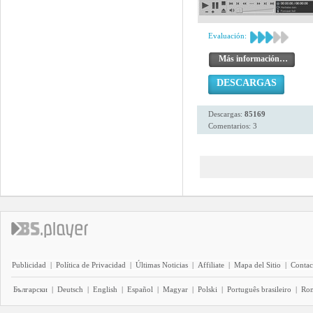
Evaluación:
Más información…
DESCARGAS
Descargas:
85169
Comentarios: 3
Publicidad
|
Política de Privacidad
|
Últimas Noticias
|
Affiliate
|
Mapa del Sitio
|
Contac
Български
|
Deutsch
|
English
|
Español
|
Magyar
|
Polski
|
Português brasileiro
|
Ro