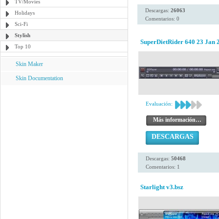
TV/Movies
Descargas:
26063
Holidays
Comentarios: 0
Sci-Fi
Stylish
SuperDietRider 640 23 Jan 
Top 10
Skin Maker
Skin Documentation
Evaluación:
Más información…
DESCARGAS
Descargas:
50468
Comentarios: 1
Starlight v3.bsz