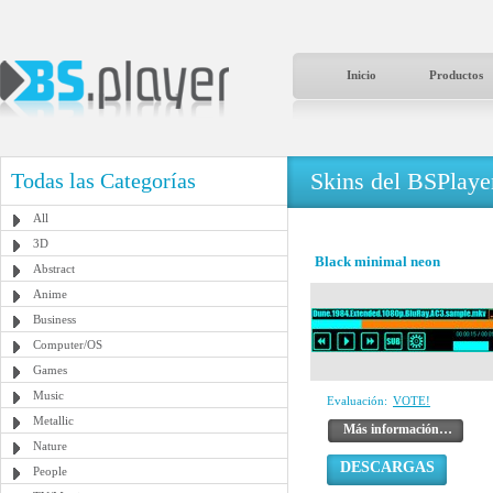
Inicio
Productos
Skins del BSPlaye
Todas las Categorías
All
3D
Black minimal neon
Abstract
Anime
Business
Computer/OS
Games
Music
Evaluación:
VOTE!
Metallic
Más información…
Nature
DESCARGAS
People