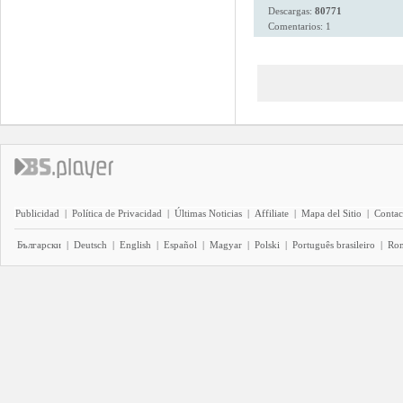
Descargas:
80771
Comentarios: 1
Publicidad
|
Política de Privacidad
|
Últimas Noticias
|
Affiliate
|
Mapa del Sitio
|
Contac
Български
|
Deutsch
|
English
|
Español
|
Magyar
|
Polski
|
Português brasileiro
|
Ro