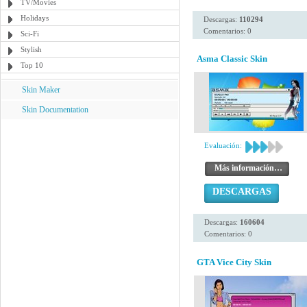
TV/Movies
Holidays
Descargas:
110294
Comentarios: 0
Sci-Fi
Stylish
Asma Classic Skin
Top 10
Skin Maker
Skin Documentation
Evaluación:
Más información…
DESCARGAS
Descargas:
160604
Comentarios: 0
GTA Vice City Skin