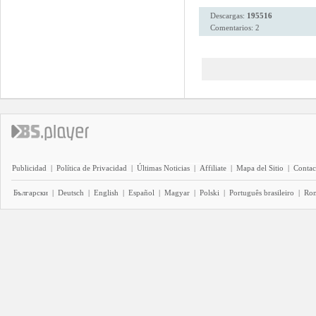
Descargas:
195516
Comentarios: 2
Publicidad
|
Política de Privacidad
|
Últimas Noticias
|
Affiliate
|
Mapa del Sitio
|
Contac
Български
|
Deutsch
|
English
|
Español
|
Magyar
|
Polski
|
Português brasileiro
|
Ro