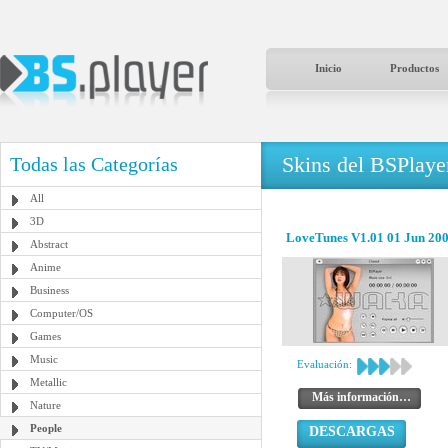
Inicio
Productos
Skins del BSPlaye
Todas las Categorías
All
3D
LoveTunes V1.01 01 Jun 20
Abstract
Anime
Business
Computer/OS
Games
Music
Evaluación:
Metallic
Más información…
Nature
People
DESCARGAS