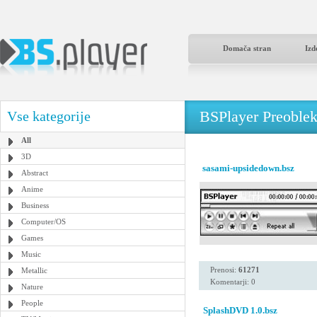
Domača stran
Izd
BSPlayer Preoble
Vse kategorije
All
3D
sasami-upsidedown.bsz
Abstract
Anime
Business
Computer/OS
Games
Music
Prenosi:
61271
Metallic
Komentarji: 0
Nature
People
SplashDVD 1.0.bsz