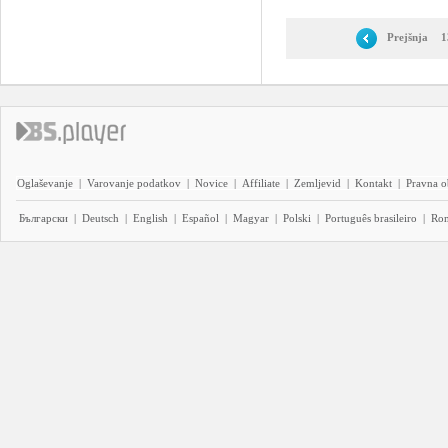
Prejšnja
1
Oglaševanje
|
Varovanje podatkov
|
Novice
|
Affiliate
|
Zemljevid
|
Kontakt
|
Pravna o
Български
|
Deutsch
|
English
|
Español
|
Magyar
|
Polski
|
Português brasileiro
|
Ro