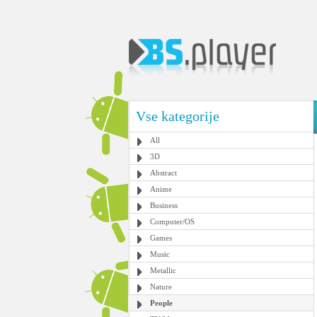
Vse kategorije
All
3D
Abstract
Anime
Business
Computer/OS
Games
Music
Metallic
Nature
People