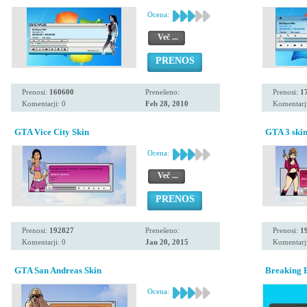
Ocena:
Več ...
PRENOS
Prenosi:
160600
Prenešeno:
Prenosi:
1
Komentarji: 0
Feb 28, 2010
Komentarji
GTA Vice City Skin
GTA 3 ski
Ocena:
Več ...
PRENOS
Prenosi:
192827
Prenešeno:
Prenosi:
1
Komentarji: 0
Jan 20, 2015
Komentarji
GTA San Andreas Skin
Breaking 
Ocena: