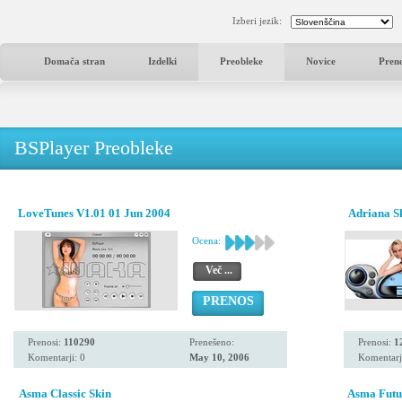
Izberi jezik:
Domača stran
Izdelki
Preobleke
Novice
Pren
BSPlayer Preobleke
LoveTunes V1.01 01 Jun 2004
Adriana S
Ocena:
Več ...
PRENOS
Prenosi:
110290
Prenešeno:
Prenosi:
1
Komentarji: 0
May 10, 2006
Komentarj
Asma Classic Skin
Asma Futur