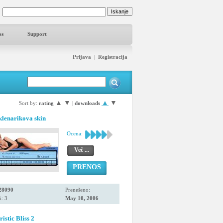
os
Support
Prijava
|
Registracija
▲
▼
▲
▼
Sort by:
rating
|
downloads
klenarikova skin
Ocena:
Več ...
PRENOS
28090
Prenešeno:
i: 3
May 10, 2006
istic Bliss 2