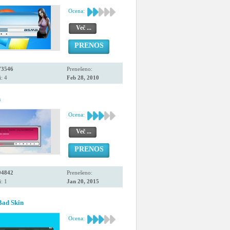
Ocena:
Več ...
PRENOS
73546
Prenešeno:
: 4
Feb 28, 2010
n
Ocena:
Več ...
PRENOS
94842
Prenešeno:
: 1
Jan 20, 2015
Bad Skin
Ocena: