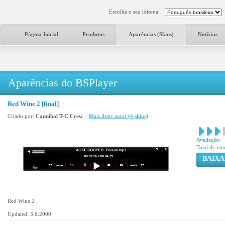
Escolha o seu idioma:
Página Inicial
Produtos
Aparências (Skins)
Notícias
Aparências do BSPlayer
Red Wine 2 [final]
Criado por:
Cannibal T-C Crew
Mais deste autor (4 skins)
Avaliação:
Total de vot
BAIXA
Red Wine 2
Updated: 3.6.2009