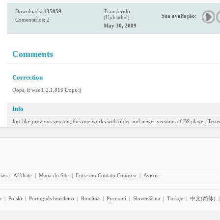
Downloads:
135059
Transferido
Sua avaliação:
(Uploaded):
Comentários: 2
May 30, 2009
Comments
Correction
Oops, it was 1.2.1.816 Oops :)
Info
Just like previous version, this one works with older and newer versions of BS player. Test
ias
|
Affiliate
|
Mapa do Site
|
Entre em Contato Conosco
|
Avisos
r
|
Polski
|
Português brasileiro
|
Română
|
Pyccĸий
|
Slovenščina
|
Türkçe
|
中文(简体)