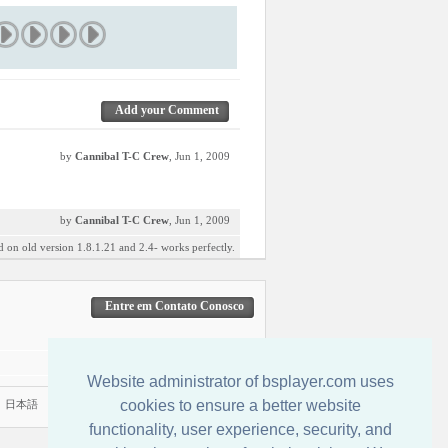
Add your Comment
by
Cannibal T-C Crew
, Jun 1, 2009
by
Cannibal T-C Crew
, Jun 1, 2009
ed on old version 1.8.1.21 and 2.4- works perfectly.
Entre em Contato Conosco
Website administrator of bsplayer.com uses
cookies to ensure a better website
|
日本語
functionality, user experience, security, and