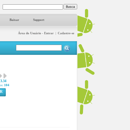
Baixar
Support
Área do Usuário - Entrar
|
Cadastre-se
3.34
os:
104
R