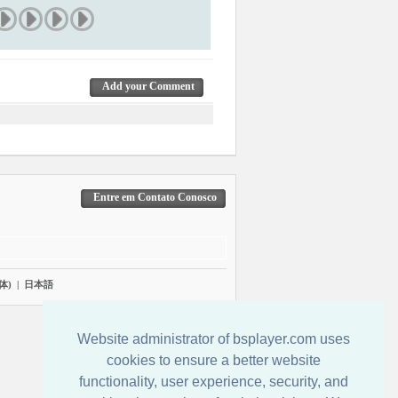
Add your Comment
Entre em Contato Conosco
体)
|
日本語
Website administrator of bsplayer.com uses
cookies to ensure a better website
functionality, user experience, security, and