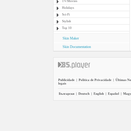
TV/Movies
Holidays
Sci-Fi
Stylish
Top 10
Skin Maker
Skin Documentation
Publicidade
|
Política de Privacidade
|
Últimas No
legais
Български
|
Deutsch
|
English
|
Español
|
Magy