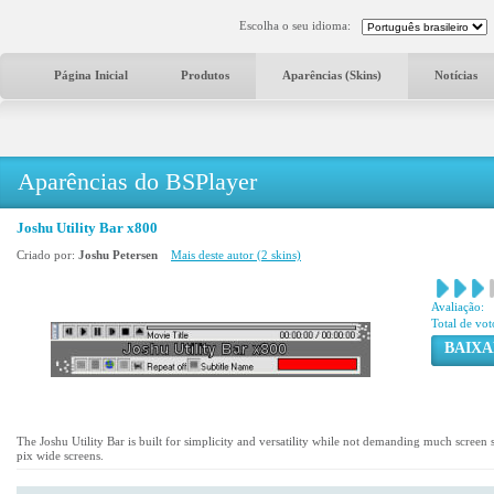
Escolha o seu idioma:
Página Inicial
Produtos
Aparências (Skins)
Notícias
Aparências do BSPlayer
Joshu Utility Bar x800
Criado por:
Joshu Petersen
Mais deste autor (2 skins)
Avaliação:
Total de vot
BAIXA
The Joshu Utility Bar is built for simplicity and versatility while not demanding much screen
pix wide screens.