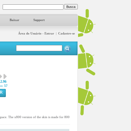
Baixar
Support
Área do Usuário - Entrar
|
Cadastre-se
2.96
os:
57
R
 space. The x800 version of the skin is made for 800