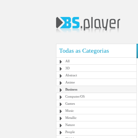
Todas as Categorias
All
3D
Abstract
Anime
Business
Computer/OS
Games
Music
Metallic
Nature
People