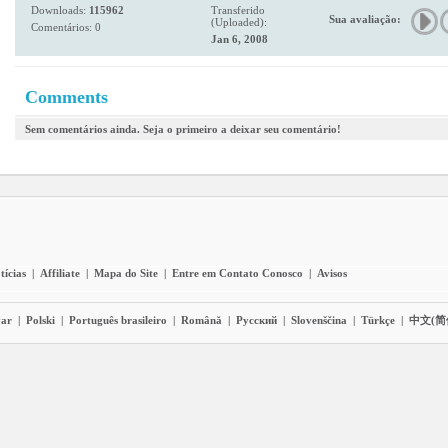
Downloads:
115962
Transferido
Sua avaliação:
(Uploaded):
Comentários: 0
Jan 6, 2008
Comments
Sem comentários ainda. Seja o primeiro a deixar seu comentário!
tícias
|
Affiliate
|
Mapa do Site
|
Entre em Contato Conosco
|
Avisos
ar
|
Polski
|
Português brasileiro
|
Română
|
Pyccĸий
|
Slovenščina
|
Türkçe
|
中文(简