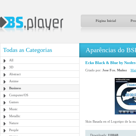
Página Inicial
Pro
Aparências do BS
Todas as Categorias
All
Ecko Black & Blue by Nosfer
3D
Criado por:
Jose Fco. Muñoz
Mai
Abstract
Anime
Business
Computer/OS
Games
Music
Metallic
Skin Basada en el Logotipo de la m
Nature
People
Downloads:
118048