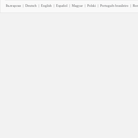
Български
|
Deutsch
|
English
|
Español
|
Magyar
|
Polski
|
Português brasileiro
|
Ro