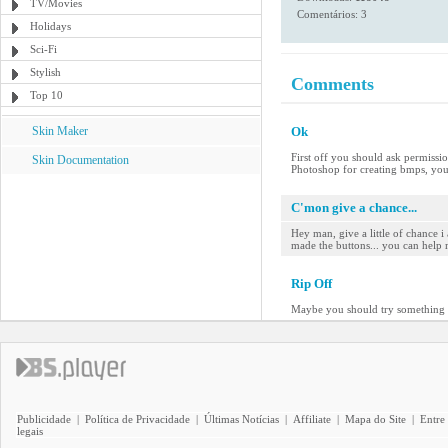
TV/Movies
Comentários: 3
Holidays
Sci-Fi
Stylish
Comments
Top 10
Skin Maker
Ok
First off you should ask permissio
Skin Documentation
Photoshop for creating bmps, you
C'mon give a chance...
Hey man, give a little of chance i
made the buttons... you can help 
Rip Off
Maybe you should try something or
Publicidade
|
Política de Privacidade
|
Últimas Notícias
|
Affiliate
|
Mapa do Site
|
Entre
legais