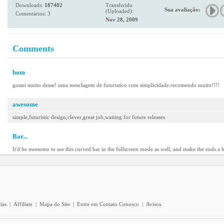
Downloads:
187482
Transferido
Sua avaliação:
(Uploaded):
Comentários: 3
Nov 28, 2009
Comments
bom
gostei muito desse! uma mesclagem de futuristico com simplicidade.recomendo muito!!!!
awesome
simple,futuristic design,clever,great job,waiting for future releases
Bar...
It'd be awesome to see this curved bar in the fullscreen mode as well, and make the ends a bit
ias
|
Affiliate
|
Mapa do Site
|
Entre em Contato Conosco
|
Avisos