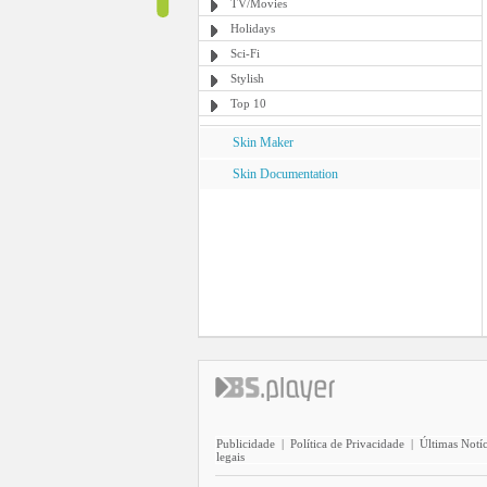
TV/Movies
Holidays
Sci-Fi
Stylish
Top 10
Skin Maker
Skin Documentation
Publicidade
|
Política de Privacidade
|
Últimas Notíc
legais