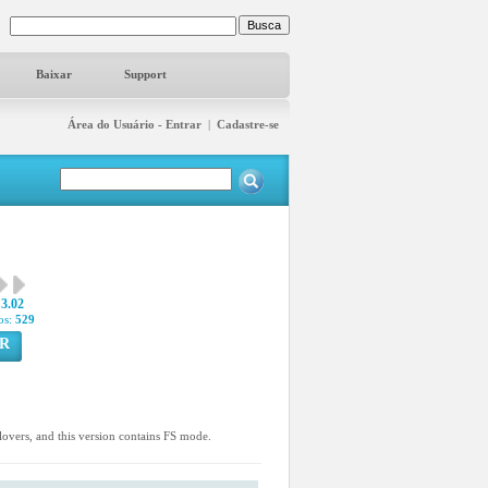
Baixar
Support
Área do Usuário - Entrar
|
Cadastre-se
3.02
os:
529
R
n lovers, and this version contains FS mode.