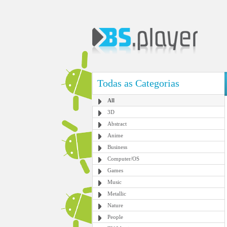
Todas as Categorias
All
3D
Abstract
Anime
Business
Computer/OS
Games
Music
Metallic
Nature
People