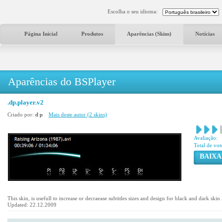
Escolha o seu idioma:
Página Inicial
Produtos
Aparências (Skins)
Notícias
Aparências do BSPlayer
.dp.player.v2
Criado por:
d p
Mais deste autor (2 skins)
Avaliação:
Total de vot
BAIXA
This skin, is usefull to increase or decraease subtitles sizes and design for black and dark ski
Updated: 22.12.2009