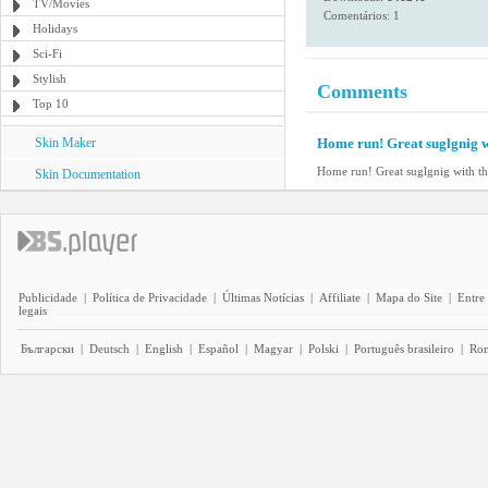
TV/Movies
Comentários: 1
Holidays
Sci-Fi
Stylish
Comments
Top 10
Skin Maker
Home run! Great suglgnig w
Home run! Great suglgnig with th
Skin Documentation
Publicidade
|
Política de Privacidade
|
Últimas Notícias
|
Affiliate
|
Mapa do Site
|
Entre
legais
Български
|
Deutsch
|
English
|
Español
|
Magyar
|
Polski
|
Português brasileiro
|
Ro