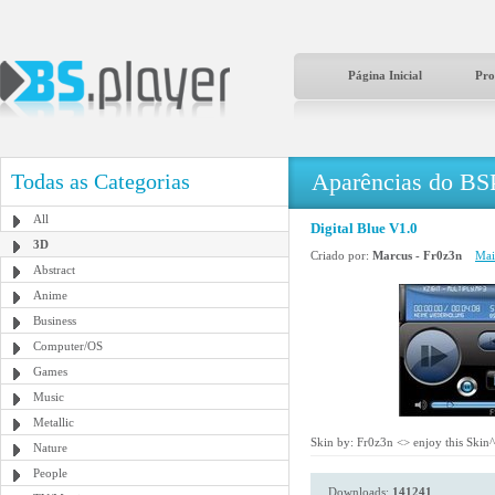
Página Inicial
Pro
Aparências do BS
Todas as Categorias
All
Digital Blue V1.0
3D
Criado por:
Marcus - Fr0z3n
Mai
Abstract
Anime
Business
Computer/OS
Games
Music
Metallic
Skin by: Fr0z3n <
> enjoy this Skin
Nature
People
Downloads:
141241