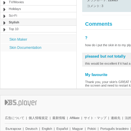
ダウンロード:
119517
TV/Movies
コメント: 3
Holidays
Sci-Fi
Stylish
Comments
Top 10
?
Skin Maker
how do i put the skin in to my pl
Skin Documentation
pleased but not totally
this would be excellent if it had 
My favourite
Thank you, your skin's GREAT ! Ju
the screen and need to restart it
広告について
|
個人情報規定
|
最新情報
|
Affiliate
|
サイト・マップ
|
連絡先
|
法
Български
|
Deutsch
|
English
|
Español
|
Magyar
|
Polski
|
Português brasileiro