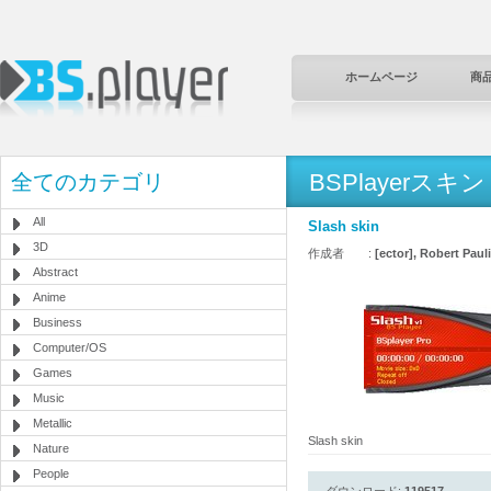
ホームページ
商
BSPlayerスキン
全てのカテゴリ
All
Slash skin
3D
作成者 :
[ector], Robert Pau
Abstract
Anime
Business
Computer/OS
Games
Music
Metallic
Slash skin
Nature
People