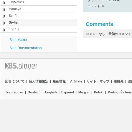
ダウンロード:
105384
TV/Movies
コメント: 0
Holidays
Sci-Fi
Stylish
Comments
Top 10
コメントなし。最初のコメント
Skin Maker
Skin Documentation
広告について
|
個人情報規定
|
最新情報
|
Affiliate
|
サイト・マップ
|
連絡先
|
法
Български
|
Deutsch
|
English
|
Español
|
Magyar
|
Polski
|
Português brasi