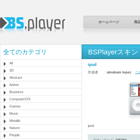
ホームページ
商
BSPlayerスキン
全てのカテゴリ
All
ipod
3D
作成者 :
abraham lopez
こ
Abstract
Anime
Business
Computer/OS
Games
Music
Metallic
ipod
Nature
People