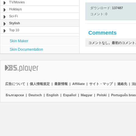
TV/Movies
ダウンロード:
137487
Holidays
コメント: 0
Sci-Fi
Stylish
Top 10
Comments
Skin Maker
コメントなし。最初のコメント
Skin Documentation
広告について
|
個人情報規定
|
最新情報
|
Affiliate
|
サイト・マップ
|
連絡先
|
法
Български
|
Deutsch
|
English
|
Español
|
Magyar
|
Polski
|
Português brasi