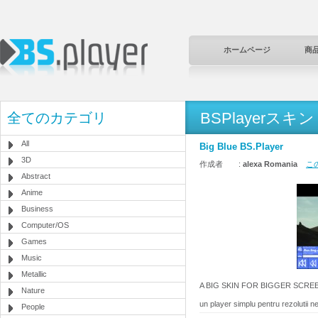
ホームページ
商
BSPlayerスキン
全てのカテゴリ
All
Big Blue BS.Player
3D
作成者 :
alexa Romania
こ
Abstract
Anime
Business
Computer/OS
Games
Music
Metallic
A BIG SKIN FOR BIGGER SCREEN
Nature
un player simplu pentru rezolutii ne
People