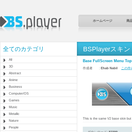
ホームページ
商
BSPlayerスキン
全てのカテゴリ
All
Base FullScreen Menu Top
3D
作成者 :
Ehab Nabil
この作者
Abstract
Anime
Business
Computer/OS
Games
Music
Metallic
This is the same V2 base skin but 
Nature
People