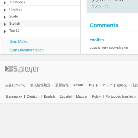
ダウンロード:
82399
TV/Movies
コメント: 1
Holidays
Sci-Fi
Stylish
Comments
Top 10
coolish
Skin Maker
yupp is very coolysh skin
Skin Documentation
広告について
|
個人情報規定
|
最新情報
|
Affiliate
|
サイト・マップ
|
連絡先
|
法
Български
|
Deutsch
|
English
|
Español
|
Magyar
|
Polski
|
Português brasileiro