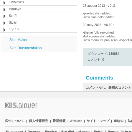
TV/Movies
23 august 2013 - v0.11 :
Holidays
-playlist skin added.
Sci-Fi
-new blue color added.
Stylish
29 may 2013 - v0.10 :
Top 10
-theme fully reworked.
-full screen skin added.
Skin Maker
-new menu for pan scan, aspect ra
Skin Documentation
ダウンロード:
180884
コメント: 0
Comments
コメントなし。最初のコメント
広告について
|
個人情報規定
|
最新情報
|
Affiliate
|
サイト・マップ
|
連絡先
|
法
Български
|
Deutsch
|
English
|
Español
|
Magyar
|
Polski
|
Português brasi