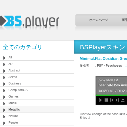
ホームページ
商
BSPlayerスキン
全てのカテゴリ
All
Minimal.Flat.Obsidian.Gre
3D
作成者 :
PSY - Psychoses
Abstract
Anime
Business
Computer/OS
Games
Music
Metallic
Just few change of the base skin 
Nature
Enjoy ;)
People