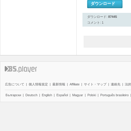
ダウンロード
ダウンロード:
87445
コメント: 1
広告について
|
個人情報規定
|
最新情報
|
Affiliate
|
サイト・マップ
|
連絡先
|
法
Български
|
Deutsch
|
English
|
Español
|
Magyar
|
Polski
|
Português brasileiro