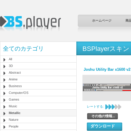
ホームページ
商
BSPlayerスキン
全てのカテゴリ
All
3D
Joshu Utility Bar x1600 v2
Abstract
Anime
Business
Computer/OS
Games
Music
レートする:
Metallic
その他の情報...
Nature
ダウンロード
People