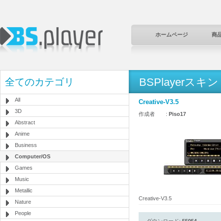
ホームページ
商
BSPlayerスキン
全てのカテゴリ
All
Creative-V3.5
3D
作成者 :
Piso17
Abstract
Anime
Business
Computer/OS
Games
Music
Metallic
Creative-V3.5
Nature
People