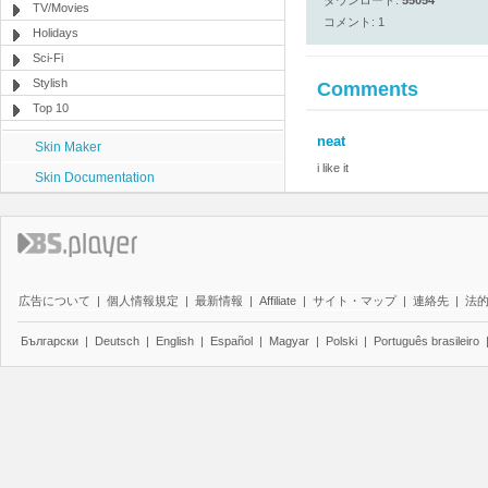
ダウンロード:
55054
TV/Movies
コメント: 1
Holidays
Sci-Fi
Stylish
Comments
Top 10
neat
Skin Maker
i like it
Skin Documentation
広告について
|
個人情報規定
|
最新情報
|
Affiliate
|
サイト・マップ
|
連絡先
|
法
Български
|
Deutsch
|
English
|
Español
|
Magyar
|
Polski
|
Português brasileiro