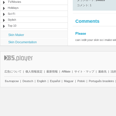
ダウンロード:
144609
TV/Movies
コメント: 1
Holidays
Sci-Fi
Stylish
Comments
Top 10
Please
Skin Maker
can i edit your skin so i make 
Skin Documentation
広告について
|
個人情報規定
|
最新情報
|
Affiliate
|
サイト・マップ
|
連絡先
|
法
Български
|
Deutsch
|
English
|
Español
|
Magyar
|
Polski
|
Português brasileiro