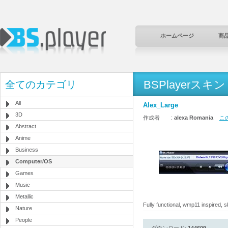
ホームページ
商
BSPlayerスキン
全てのカテゴリ
All
Alex_Large
3D
作成者 :
alexa Romania
こ
Abstract
Anime
Business
Computer/OS
Games
Music
Metallic
Fully functional, wmp11 inspired, sk
Nature
People