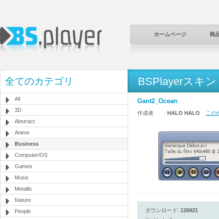
ホームページ
商
BSPlayerスキン
全てのカテゴリ
All
Gant2_Ocean
3D
作成者 :
HALO HALO
この作
Abstract
Anime
Business
Computer/OS
Games
Music
Metallic
Nature
ダウンロード:
126921
People