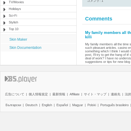
コメント: 1
TV/Movies
Holidays
Sci-Fi
Comments
Stylish
Top 10
My family members all th
killi
Skin Maker
My family members all the time 
Skin Documentation
such pleasant articles. casino en
something which I think I would 
post, I'll try to get the hang of 
deal of work? I have no understa
suggestions or tips for new blog
広告について
|
個人情報規定
|
最新情報
|
Affiliate
|
サイト・マップ
|
連絡先
|
法
Български
|
Deutsch
|
English
|
Español
|
Magyar
|
Polski
|
Português brasileiro