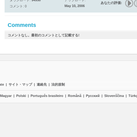
ダウンロード:
94950
アップロード:
あなたの評価:
May 10, 2006
コメント: 0
Comments
コメントなし。最初のコメントとして記載する!
ate
|
サイト・マップ
|
連絡先
|
法的規制
Magyar
|
Polski
|
Português brasileiro
|
Română
|
Pyccĸий
|
Slovenščina
|
Türk