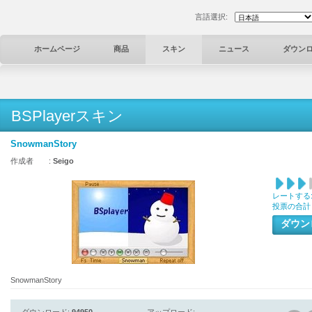
言語選択:
ホームページ
商品
スキン
ニュース
ダウン
BSPlayerスキン
SnowmanStory
作成者 :
Seigo
レートする
投票の合計
ダウ
SnowmanStory