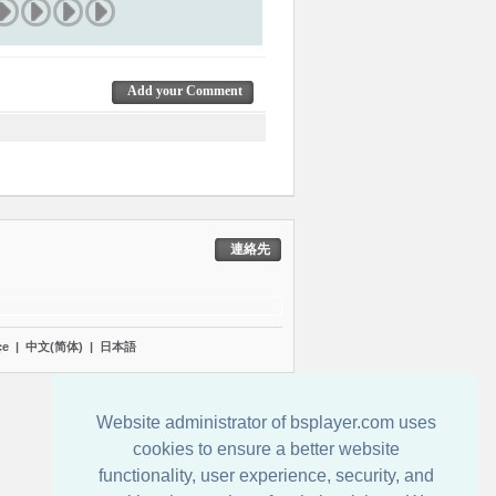
Add your Comment
連絡先
çe
|
中文(简体)
|
日本語
Website administrator of bsplayer.com uses
cookies to ensure a better website
functionality, user experience, security, and