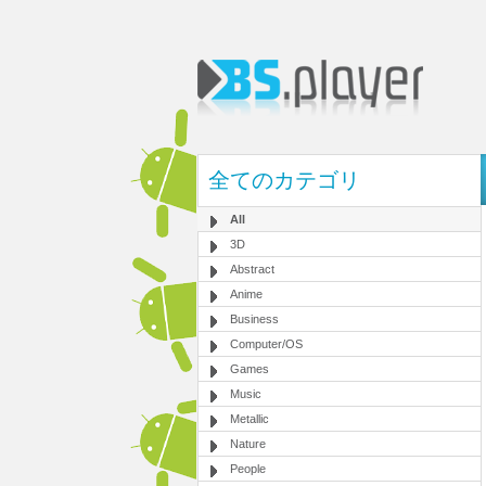
全てのカテゴリ
All
3D
Abstract
Anime
Business
Computer/OS
Games
Music
Metallic
Nature
People