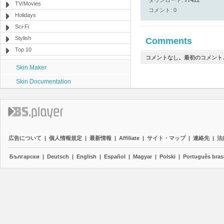
ダウンロード:
77411
TV/Movies
コメント: 0
Holidays
Sci-Fi
Stylish
Comments
Top 10
コメントなし。最初のコメント
Skin Maker
Skin Documentation
広告について
|
個人情報規定
|
最新情報
|
Affiliate
|
サイト・マップ
|
連絡先
|
法
Български
|
Deutsch
|
English
|
Español
|
Magyar
|
Polski
|
Português brasi