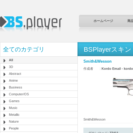
ホームページ
商
BSPlayerスキン
全てのカテゴリ
All
Smith&Wesson
3D
作成者 :
Kordo Email - kord
Abstract
Anime
Business
Computer/OS
Games
Music
Metallic
Smith&Wesson
Nature
People