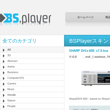
ホームページ
商
BSPlayerスキン
全てのカテゴリ
All
SHARP DiVx-600_v7.0.bsz
3D
作成者 :
_maf_ [ starbase_7
Abstract
Anime
Business
Computer/OS
Games
Music
Metallic
SharpDiVX-600 - based on Sharp's 
Nature
People