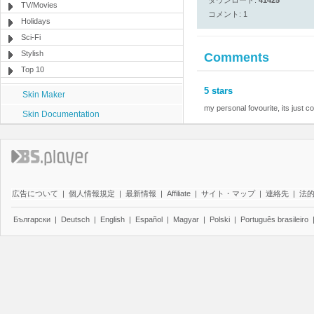
ダウンロード:
41425
TV/Movies
コメント: 1
Holidays
Sci-Fi
Stylish
Comments
Top 10
5 stars
Skin Maker
my personal fovourite, its just co
Skin Documentation
広告について
|
個人情報規定
|
最新情報
|
Affiliate
|
サイト・マップ
|
連絡先
|
法
Български
|
Deutsch
|
English
|
Español
|
Magyar
|
Polski
|
Português brasileiro