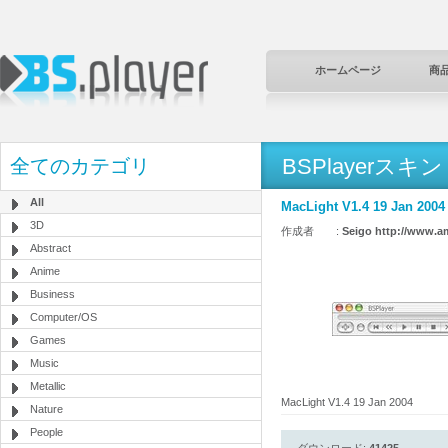
ホームページ
商
BSPlayerスキン
全てのカテゴリ
All
MacLight V1.4 19 Jan 2004
3D
作成者 :
Seigo http://www.am
Abstract
Anime
Business
Computer/OS
Games
Music
Metallic
MacLight V1.4 19 Jan 2004
Nature
People