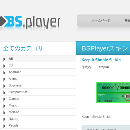
ホームページ
商
BSPlayerスキン
全てのカテゴリ
All
Keep It Simple S...kin
3D
作成者 :
frapan
Abstract
Anime
Business
Computer/OS
Games
Music
Metallic
Keep It Simple S...kin
Nature
People