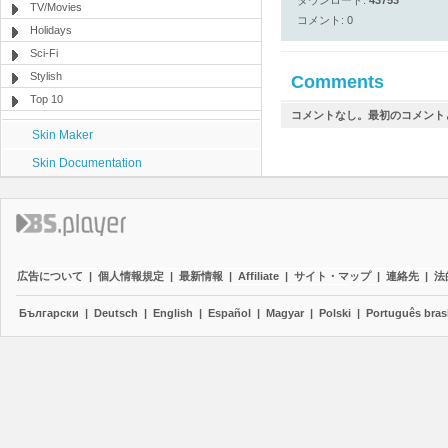
ダウンロード:
43753
TV/Movies
コメント: 0
Holidays
Sci-Fi
Stylish
Comments
Top 10
コメントなし。最初のコメント
Skin Maker
Skin Documentation
広告について
|
個人情報規定
|
最新情報
|
Affiliate
|
サイト・マップ
|
連絡先
|
法
Български
|
Deutsch
|
English
|
Español
|
Magyar
|
Polski
|
Português brasi