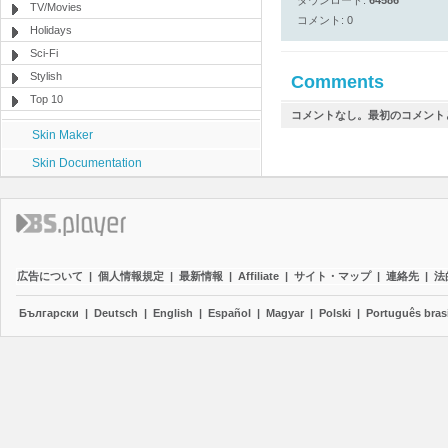
ダウンロード:
64586
TV/Movies
コメント: 0
Holidays
Sci-Fi
Stylish
Comments
Top 10
コメントなし。最初のコメント
Skin Maker
Skin Documentation
広告について
|
個人情報規定
|
最新情報
|
Affiliate
|
サイト・マップ
|
連絡先
|
法
Български
|
Deutsch
|
English
|
Español
|
Magyar
|
Polski
|
Português brasi