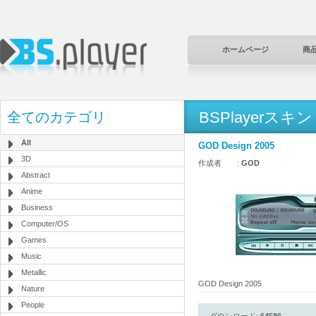
ホームページ
商
BSPlayerスキン
全てのカテゴリ
All
GOD Design 2005
3D
作成者 :
GOD
Abstract
Anime
Business
Computer/OS
Games
Music
Metallic
GOD Design 2005
Nature
People