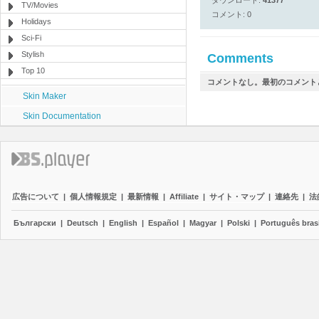
ダウンロード:
41377
TV/Movies
コメント: 0
Holidays
Sci-Fi
Stylish
Comments
Top 10
コメントなし。最初のコメント
Skin Maker
Skin Documentation
広告について
|
個人情報規定
|
最新情報
|
Affiliate
|
サイト・マップ
|
連絡先
|
法
Български
|
Deutsch
|
English
|
Español
|
Magyar
|
Polski
|
Português brasi