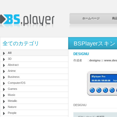
ホームページ
商
BSPlayerスキン
全てのカテゴリ
All
DESIGNU
3D
作成者 :
designu :: www.des
Abstract
Anime
Business
Computer/OS
Games
Music
Metallic
DESIGNU
Nature
People