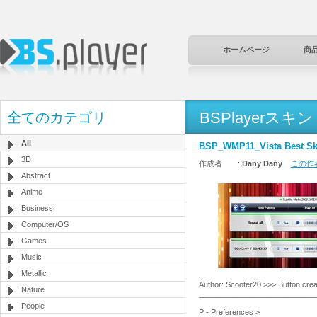
ホームページ
商
BSPlayerスキン
全てのカテゴリ
All
BSP_WMP11_Vista Best Sk
3D
作成者 :
Dany Dany
この作者
Abstract
Anime
Business
Computer/OS
Games
Music
Metallic
Author: Scooter20 >>> Button cre
Nature
___________________________
People
P - Preferences >