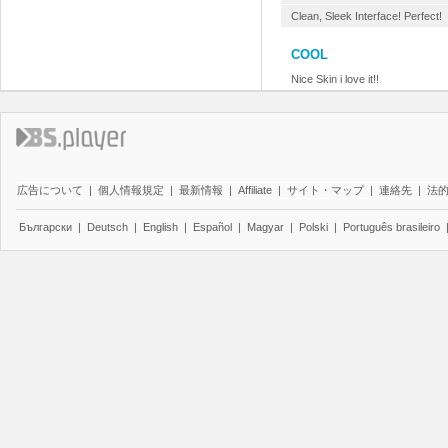
Clean, Sleek Interface! Perfect!
COOL
Nice Skin i love it!!
広告について
|
個人情報規定
|
最新情報
|
Affiliate
|
サイト・マップ
|
連絡先
|
法
Български
|
Deutsch
|
English
|
Español
|
Magyar
|
Polski
|
Português brasileiro