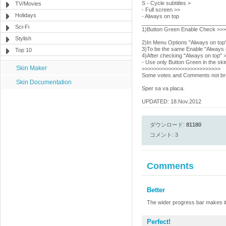
S - Cycle subtitles >
TV/Movies
- Full screen >>
Holidays
- Always on top
___________________________
Sci-Fi
1)Button Green Enable Check >>>
Stylish
2)In Menu Options "Always on to
3)To be the same Enable "Always 
Top 10
4)After checking "Always on top" 
- Use only Button Green in the ski
Skin Maker
>>>>>>>>>>>>>>>>>>>>>>>>>>
Some votes and Comments not bre
Skin Documentation
Sper sa va placa.
UPDATED: 18.Nov.2012
ダウンロード:
81180
コメント: 3
Comments
Better
The wider progress bar makes it 
Perfect!