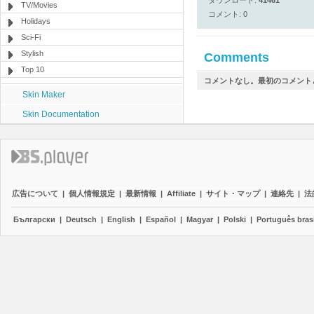
ダウンロード:
41461
TV/Movies
コメント: 0
Holidays
Sci-Fi
Stylish
Comments
Top 10
コメントなし。最初のコメント
Skin Maker
Skin Documentation
広告について
|
個人情報規定
|
最新情報
|
Affiliate
|
サイト・マップ
|
連絡先
|
法
Български
|
Deutsch
|
English
|
Español
|
Magyar
|
Polski
|
Português brasi