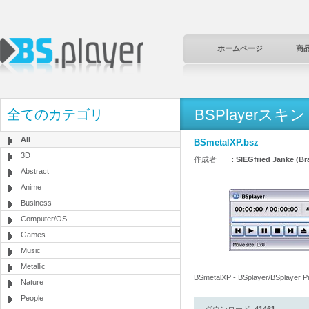
ホームページ
商
BSPlayerスキン
全てのカテゴリ
All
BSmetalXP.bsz
3D
作成者 :
SIEGfried Janke (Bra
Abstract
Anime
Business
Computer/OS
Games
Music
Metallic
BSmetalXP - BSplayer/BSplayer P
Nature
People