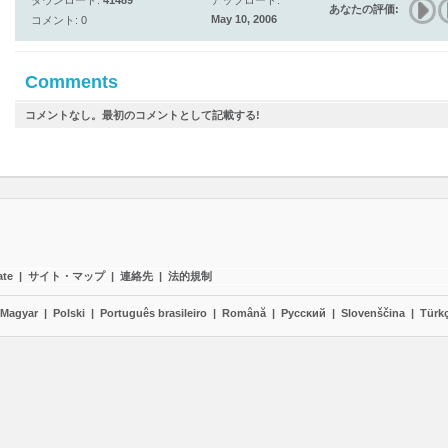
ダウンロード:
41489
アップロード:
あなたの評価:
May 10, 2006
コメント: 0
Comments
コメントなし。最初のコメントとして記載する!
ate
|
サイト・マップ
|
連絡先
|
法的規制
Magyar
|
Polski
|
Português brasileiro
|
Română
|
Pyccĸий
|
Slovenščina
|
Türk