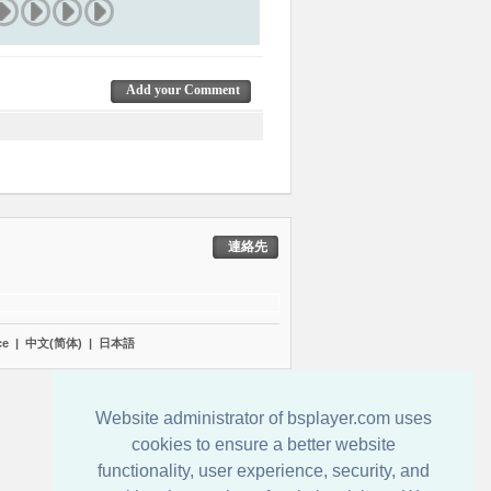
Add your Comment
連絡先
çe
|
中文(简体)
|
日本語
Website administrator of bsplayer.com uses
cookies to ensure a better website
functionality, user experience, security, and