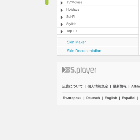
TV/Movies
Holidays
Sci-Fi
Stylish
Top 10
Skin Maker
Skin Documentation
広告について
|
個人情報規定
|
最新情報
|
Affili
Български
|
Deutsch
|
English
|
Español
|