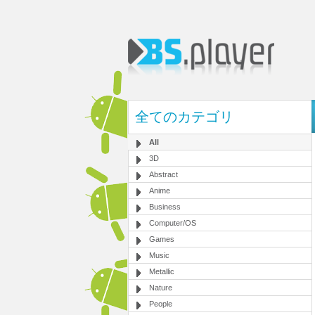
全てのカテゴリ
All
3D
Abstract
Anime
Business
Computer/OS
Games
Music
Metallic
Nature
People