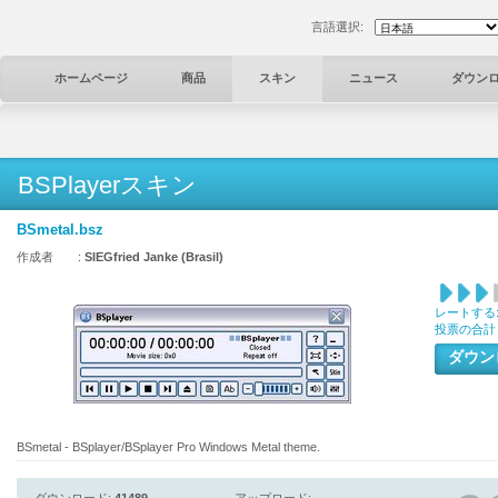
言語選択:
ホームページ
商品
スキン
ニュース
ダウン
BSPlayerスキン
BSmetal.bsz
作成者 :
SIEGfried Janke (Brasil)
レートする
投票の合計
ダウ
BSmetal - BSplayer/BSplayer Pro Windows Metal theme.