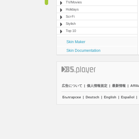
TV/Movies
Holidays
Sci-Fi
Stylish
Top 10
Skin Maker
Skin Documentation
広告について
|
個人情報規定
|
最新情報
|
Affili
Български
|
Deutsch
|
English
|
Español
|