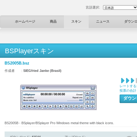
言語選択:
ホームページ
商品
スキン
ニュース
ダウン
BSPlayerスキン
BS2005B.bsz
作成者 :
SIEGfried Janke (Brasil)
レートする
投票の合計
ダウ
BS2005B - BSplayer/BSplayer Pro Windows metal theme with black icons.