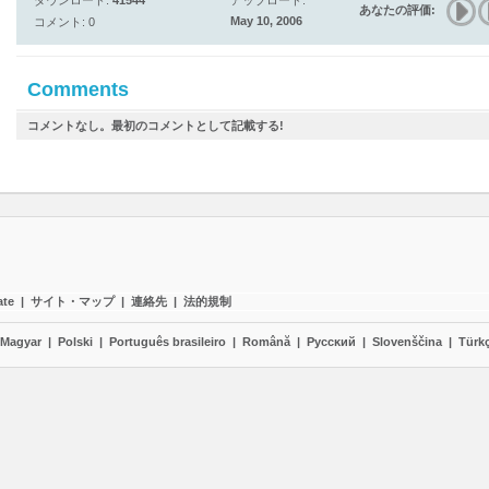
ダウンロード:
41544
アップロード:
あなたの評価:
May 10, 2006
コメント: 0
Comments
コメントなし。最初のコメントとして記載する!
ate
|
サイト・マップ
|
連絡先
|
法的規制
Magyar
|
Polski
|
Português brasileiro
|
Română
|
Pyccĸий
|
Slovenščina
|
Türk