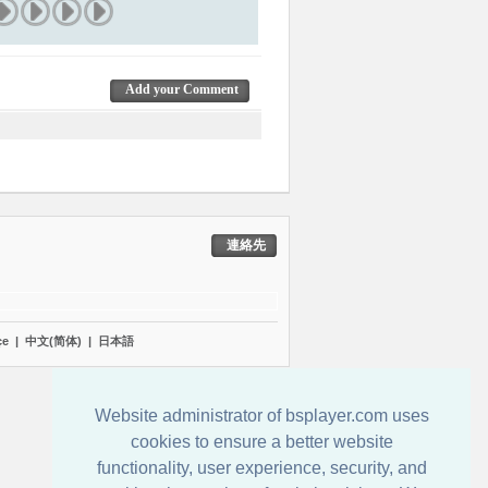
Add your Comment
連絡先
çe
|
中文(简体)
|
日本語
Website administrator of bsplayer.com uses
cookies to ensure a better website
functionality, user experience, security, and