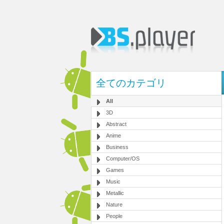
全てのカテゴリ
All
3D
Abstract
Anime
Business
Computer/OS
Games
Music
Metallic
Nature
People