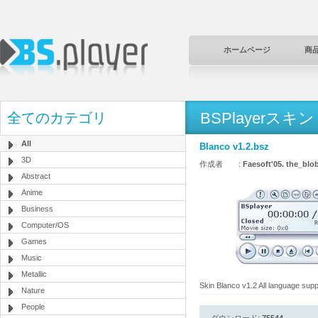
ホームページ
商
BSPlayerスキン
全てのカテゴリ
All
Blanco v1.2.bsz
3D
作成者 :
Faesoft'05. the_bl
Abstract
Anime
Business
Computer/OS
Games
Music
Metallic
Skin Blanco v1.2 All language suppo
Nature
People