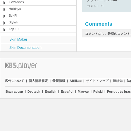
ダウンロード:
75544
TV/Movies
コメント: 0
Holidays
Sci-Fi
Stylish
Comments
Top 10
コメントなし。最初のコメント
Skin Maker
Skin Documentation
広告について
|
個人情報規定
|
最新情報
|
Affiliate
|
サイト・マップ
|
連絡先
|
法
Български
|
Deutsch
|
English
|
Español
|
Magyar
|
Polski
|
Português brasi