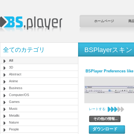
ホームページ
商
BSPlayerスキン
全てのカテゴリ
All
3D
BSPlayer Preferences like
Abstract
Anime
Business
Computer/OS
Games
Music
レートする:
Metallic
その他の情報...
Nature
ダウンロード
People