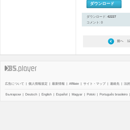
ダウンロード
ダウンロード:
42227
コメント: 0
前へ
1
広告について
|
個人情報規定
|
最新情報
|
Affiliate
|
サイト・マップ
|
連絡先
|
法
Български
|
Deutsch
|
English
|
Español
|
Magyar
|
Polski
|
Português brasileiro