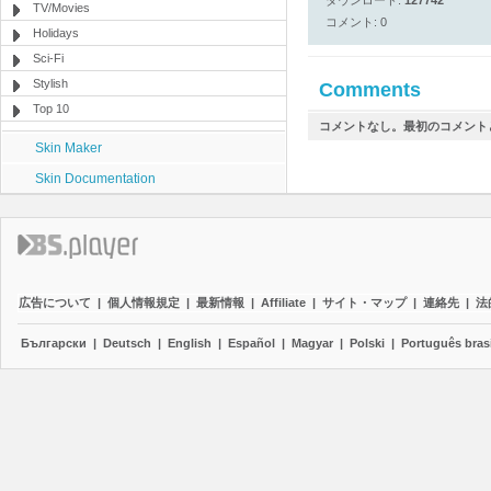
ダウンロード:
127742
TV/Movies
コメント: 0
Holidays
Sci-Fi
Stylish
Comments
Top 10
コメントなし。最初のコメント
Skin Maker
Skin Documentation
広告について
|
個人情報規定
|
最新情報
|
Affiliate
|
サイト・マップ
|
連絡先
|
法
Български
|
Deutsch
|
English
|
Español
|
Magyar
|
Polski
|
Português brasi