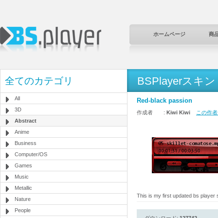
ホームページ
商
BSPlayerスキン
全てのカテゴリ
All
Red-black passion
3D
作成者 :
Kiwi Kiwi
この作者か
Abstract
Anime
Business
Computer/OS
Games
Music
Metallic
This is my first updated bs player
Nature
People