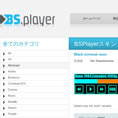
ホームページ
商
BSPlayerスキン
全てのカテゴリ
All
Black minimal neon
3D
作成者 :
Tee Tseremoonia
Abstract
Anime
Business
Computer/OS
Games
Music
Metallic
Added only the stuff I needed.
Nature
People