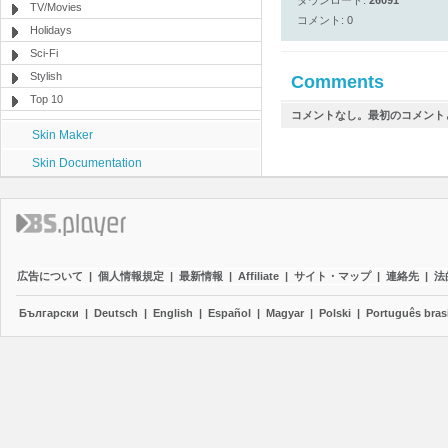
ダウンロード:
26091
TV/Movies
コメント: 0
Holidays
Sci-Fi
Stylish
Comments
Top 10
コメントなし。最初のコメント
Skin Maker
Skin Documentation
広告について
|
個人情報規定
|
最新情報
|
Affiliate
|
サイト・マップ
|
連絡先
|
法
Български
|
Deutsch
|
English
|
Español
|
Magyar
|
Polski
|
Português brasi