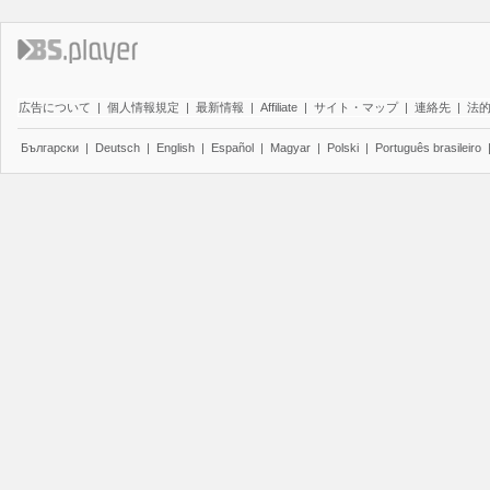
広告について
|
個人情報規定
|
最新情報
|
Affiliate
|
サイト・マップ
|
連絡先
|
法
Български
|
Deutsch
|
English
|
Español
|
Magyar
|
Polski
|
Português brasileiro