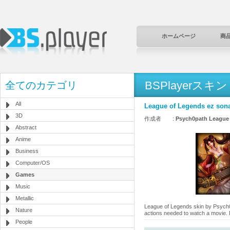
ホームページ
商
BSPlayerスキン
全てのカテゴリ
All
League of Legends ez son
3D
作成者 :
Psych0path League
Abstract
Anime
Business
Computer/OS
Games
Music
Metallic
League of Legends skin by Psych0pa
Nature
actions needed to watch a movie
People