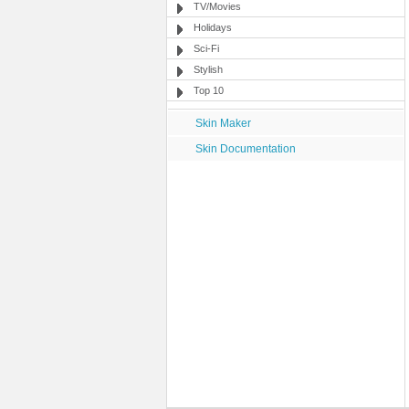
TV/Movies
Holidays
Sci-Fi
Stylish
Top 10
Skin Maker
Skin Documentation