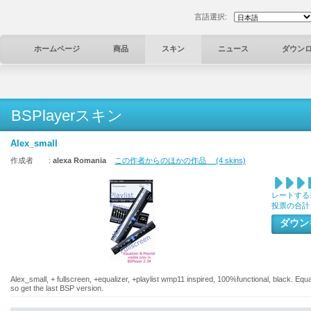
言語選択:
ホームページ
商品
スキン
ニュース
ダウン
BSPlayerスキン
Alex_small
作成者 :
alexa Romania
この作者からのほかの作品 (4 skins)
レートする
投票の合計
ダウ
Alex_small, + fullscreen, +equalizer, +playlist wmp11 inspired, 100%functional, black. Equa
so get the last BSP version.