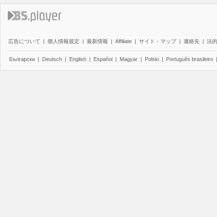
広告について
|
個人情報規定
|
最新情報
|
Affiliate
|
サイト・マップ
|
連絡先
|
法
Български
|
Deutsch
|
English
|
Español
|
Magyar
|
Polski
|
Português brasileiro