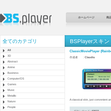
ホームページ
商
BSPlayerスキン
全てのカテゴリ
All
ClassicMoviePlayer (Rainb
3D
作成者 :
Claudiu
Abstract
Anime
Business
Computer/OS
Games
Music
Metallic
A classical skin, just convenient 
Nature
People