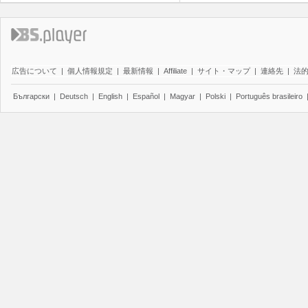
広告について
|
個人情報規定
|
最新情報
|
Affiliate
|
サイト・マップ
|
連絡先
|
法
Български
|
Deutsch
|
English
|
Español
|
Magyar
|
Polski
|
Português brasileiro