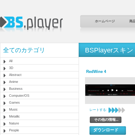
ホームページ
商
BSPlayerスキン
全てのカテゴリ
All
3D
RedWine 4
Abstract
Anime
Business
Computer/OS
Games
Music
レートする:
Metallic
その他の情報...
Nature
ダウンロード
People