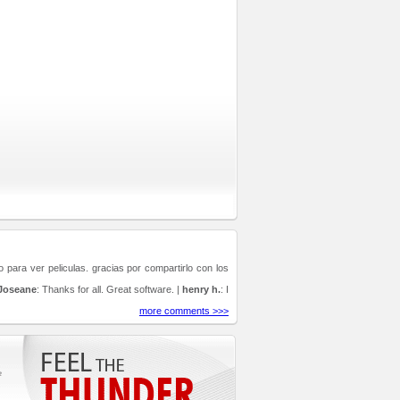
para ver peliculas. gracias por compartirlo con los
Joseane
: Thanks for all. Great software. |
henry h.
: I
more comments >>>