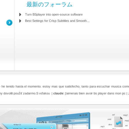
最新のフォーラム
Turn BSplayer into open-source software
Best Settings for Crisp Subtitles and Smooth...
e he tenido hasta el momento. estoy mas que satisfecho, tanto para escuchar musica como 
my dovolili použiť zadarmo.S vďakou |
claude
: j'aimerais bien avoir bs player dans mon pc |