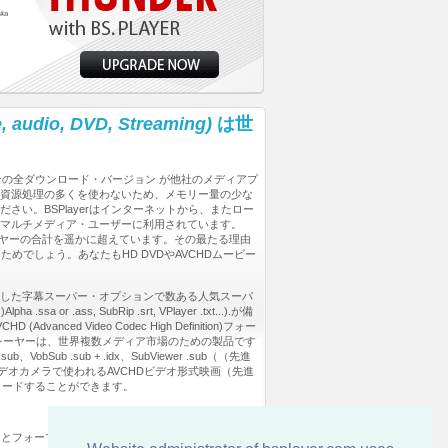
, audio, DVD, Streaming)
は世
の全ダウンロード・バージョン が他社のメディアプ
資源処理の多くを使わないため、メモリー量の少な
い。BSPlayerはインターネットから、またロー
マルチメディア・ユーザーに利用されています。
ーヤーの合計を遥かに超えています。その最たる理由
でしょう。あなたもHD DVDやAVCHDムービー
歩した字幕スーパー・オプションで数ある人気スーパ
.ssa or .ass, SubRip .srt, VPlayer .txt...).が備
 Video Codec High Definition)フォー
レーヤーは、世界複数メディア市場のための製品です
sub + .idx、SubViewer .sub（（先進
・テープのないビデオカメラで使われるAVCHDビデオ形式映画（先進
ウンロードすることができます。
とフォーマットを実行する、つまり: