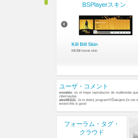
BSPlayerスキン
Kill Bill Skin
Kill Bill movie skin
ユーザ・コメント
osvaldo
: es el mejor reproductor de multimedia qu
cibernautas.
alex081111
: Je to dobrý program!!!!Ďakujem,že ste 
tested this is good
フォーラム・タグ・
クラウド