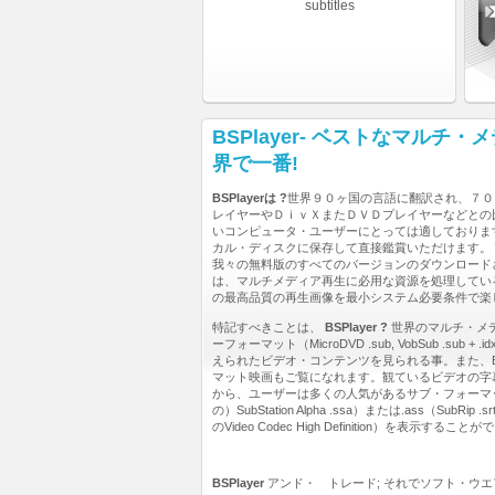
subtitles
BSPlayer- ベストなマルチ
界で一番!
BSPlayerは ?
世界９０ヶ国の言語に翻訳され、７０
レイヤーやＤｉｖＸまたＤＶＤプレイヤーなどとの
いコンピュータ・ユーザーにとっては適しております
カル・ディスクに保存して直接鑑賞いただけます。
我々の無料版のすべてのバージョンのダウンロード
は、マルチメディア再生に必用な資源を処理している
の最高品質の再生画像を最小システム必要条件で楽
特記すべきことは、
BSPlayer ?
世界のマルチ・メ
ーフォーマット（MicroDVD .sub, VobSub .sub + .idx, Sub
えられたビデオ・コンテンツを見られる事。また、BSPlayer
マット映画もご覧になれます。観ているビデオの字
から、ユーザーは多くの人気があるサブ・フォーマットからスー
の）SubStation Alpha .ssa）または.ass（
のVideo Codec High Definitio
BSPlayer
アンド・ トレード; それでソフト・ウ